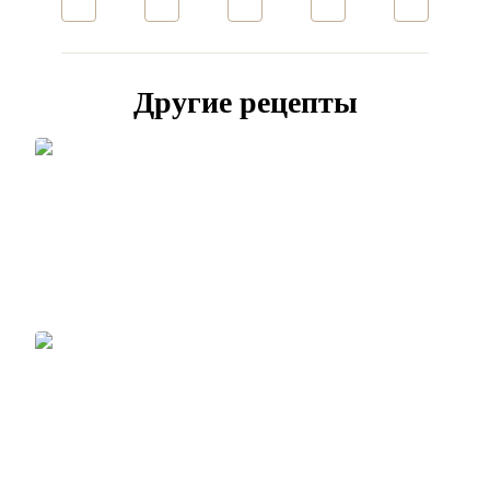
Другие рецепты
РЕЦЕПТЫ
Селедка под шубой с икрой
РЕЦЕПТЫ
Паста с креветками в