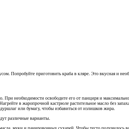
ом. Попробуйте приготовить краба в кляре. Это вкусная и необы
о. При необходимости освободите его от панциря и максимальн
Нагрейте в жаропрочной кастрюле растительное масло без запах
 дуршлаг или бумагу, чтобы избавиться от излишков жира.
йдут различные варианты.
масла, муки и панировочных сухарей. Чтобы тесто получилось в