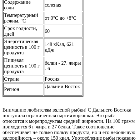
Содержание
соленая
соли
Температурный
от 0°C до +8°C
режим, °C
Срок годности,
60
дней
Энергетическая
148 кКал, 621
ценность в 100 г
кДж
продукта
Пищевая
белки - 27, жиры
ценность в 100 г
- 6
продукта
Страна
Россия
Дальний Восток
Регион
Вниманию любителям вяленой рыбки! С Дальнего Востока
поступила ограниченная партия корюшки. Это рыба
относится к морепродуктам средней жирности. На 100 грамм
приходится 6 г жира и 27 белка. Такое соотношение
обеспечивает не только пользу продукта, но и его небольшую
калорийность – около 150 ккал. Употребление рыбы показано